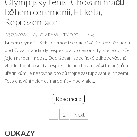
Olympijský tenis: Chování hráčů
během ceremonií, Etiketa,
Reprezentace
23/03/2026
By
CLARA WHITMORE
0
Během olympijských ceremonií se očekává, že tenisté budou
dodržovat standardy respektu a profesionality, které odrážejí
jejich národní hrdost. Dodržování specifické etikety, včetně
vhodného oblečení a respektujícího chování vůči fanouškům a
úředníkům, je nezbytné pro důstojné zastupování jejich zemí.
Toto chování nejen ctí národní symboly, ale…
Read more
Posts
1
2
Next
pagination
ODKAZY