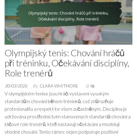
Olympijský tenis: Chování hráčů
při tréninku, Očekávání disciplíny,
Role trenérů
30/03/2026
By
CLARA WHITMORE
0
V olympijském tenise jsou hráči vystaveni vysokým
standardům chování během tréninků, což zdůrazňuje
profesionalitu a respekt ke všem zúčastněným. Disciplína je
udržována prostřednictvím stanovených standardů chování a
klíčové role trenérů, kteří nastavují očekávání a modelují
vhodné chování. Tento rámec nejen podporuje pozitivní