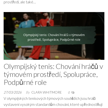
prostředí, ale také…
Olympijský tenis: Chování hráčů v
týmovém prostředí, Spolupráce,
Podpůrné role
27/03/2026
By
CLARA WHITMORE
0
V olympijských tenisových týmových soutěžích jsou hráči
vystaveni vysokým standardům chování, které upřednostňují