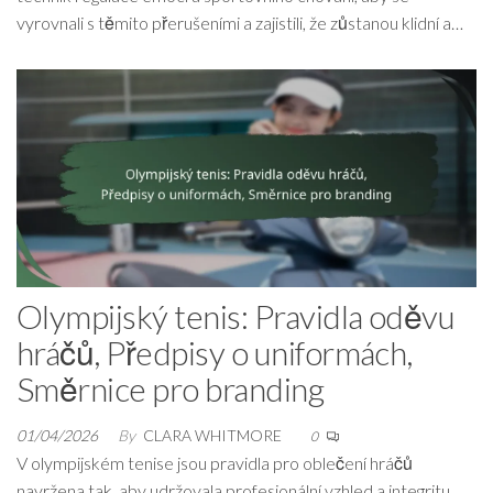
vyrovnali s těmito přerušeními a zajistili, že zůstanou klidní a…
Olympijský tenis: Pravidla oděvu
hráčů, Předpisy o uniformách,
Směrnice pro branding
01/04/2026
By
CLARA WHITMORE
0
V olympijském tenise jsou pravidla pro oblečení hráčů
navržena tak, aby udržovala profesionální vzhled a integritu