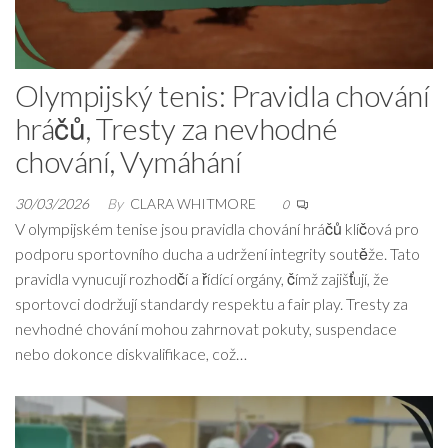
Olympijský tenis: Pravidla chování
hráčů, Tresty za nevhodné
chování, Vymáhání
30/03/2026
By
CLARA WHITMORE
0
V olympijském tenise jsou pravidla chování hráčů klíčová pro
podporu sportovního ducha a udržení integrity soutěže. Tato
pravidla vynucují rozhodčí a řídící orgány, čímž zajišťují, že
sportovci dodržují standardy respektu a fair play. Tresty za
nevhodné chování mohou zahrnovat pokuty, suspendace
nebo dokonce diskvalifikace, což…