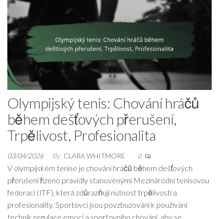
Olympijský tenis: Chování hráčů
během dešťových přerušení,
Trpělivost, Profesionalita
03/04/2026
By
CLARA WHITMORE
0
V olympijském tenise je chování hráčů během dešťových
přerušení řízeno pravidly stanovenými Mezinárodní tenisovou
federací (ITF), která zdůrazňují nutnost trpělivosti a
profesionality. Sportovci jsou povzbuzováni k používání
technik regulace emocí a sportovního chování, aby se