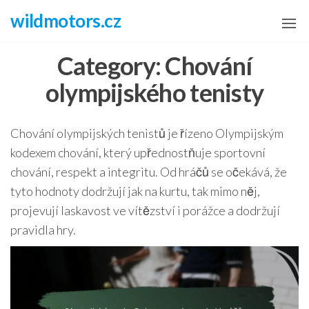
Skip
wildmotors.cz
to
the
Category:
Chování
content
olympijského tenisty
Chování olympijských tenistů je řízeno Olympijským
kodexem chování, který upřednostňuje sportovní
chování, respekt a integritu. Od hráčů se očekává, že
tyto hodnoty dodržují jak na kurtu, tak mimo něj,
projevují laskavost ve vítězství i porážce a dodržují
pravidla hry.