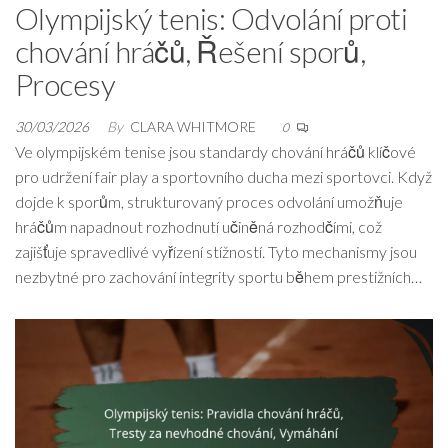
Olympijský tenis: Odvolání proti
chování hráčů, Řešení sporů,
Procesy
30/03/2026
By
CLARA WHITMORE
0
Ve olympijském tenise jsou standardy chování hráčů klíčové
pro udržení fair play a sportovního ducha mezi sportovci. Když
dojde k sporům, strukturovaný proces odvolání umožňuje
hráčům napadnout rozhodnutí učiněná rozhodčími, což
zajišťuje spravedlivé vyřízení stížností. Tyto mechanismy jsou
nezbytné pro zachování integrity sportu během prestižních…