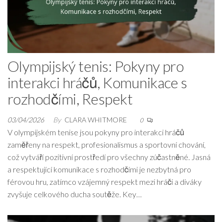
Olympijský tenis: Pokyny pro
interakci hráčů, Komunikace s
rozhodčími, Respekt
03/04/2026
By
CLARA WHITMORE
0
V olympijském tenise jsou pokyny pro interakci hráčů
zaměřeny na respekt, profesionalismus a sportovní chování,
což vytváří pozitivní prostředí pro všechny zúčastněné. Jasná
a respektující komunikace s rozhodčími je nezbytná pro
férovou hru, zatímco vzájemný respekt mezi hráči a diváky
zvyšuje celkového ducha soutěže. Key…